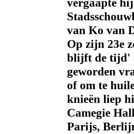
vergaapte hij
Stadsschouwb
van Ko van 
Op zijn 23e z
blijft de tijd
geworden vraa
of om te hui
knieën liep h
Camegie Hall
Parijs, Berl