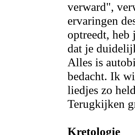
verward", verw
ervaringen de
optreedt, heb j
dat je duidelij
Alles is autob
bedacht. Ik wi
liedjes zo hel
Terugkijken gr
Kretologie