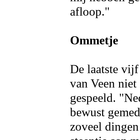
afloop."
Ommetje
De laatste vij
van Veen niet 
gespeeld. "Ne
bewust gemed
zoveel dingen 