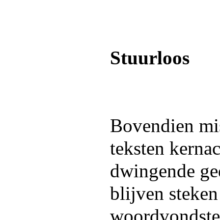
Stuurloos
Bovendien mis
teksten kernac
dwingende ged
blijven steke
woordvondsten