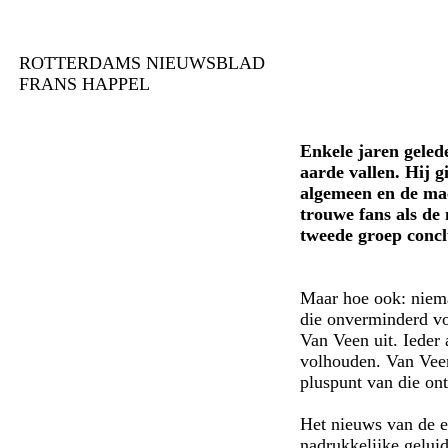
ROTTERDAMS NIEUWSBLAD
FRANS HAPPEL
Enkele jaren geled
aarde vallen. Hij 
algemeen en de mac
trouwe fans als de
tweede groep concl
Maar hoe ook: niema
die onverminderd vo
Van Veen uit. Ieder 
volhouden. Van Veen 
pluspunt van die o
Het nieuws van de el
nadrukkelijke gelui