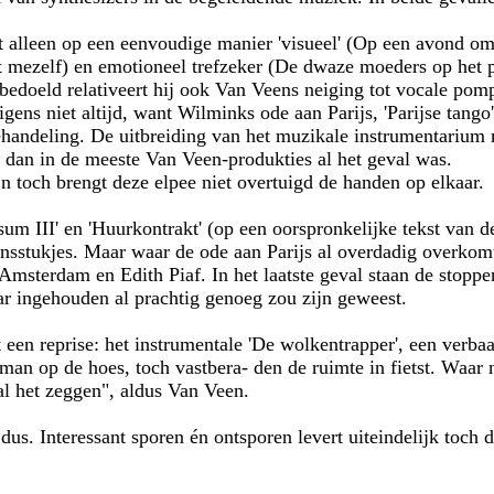
t alleen op een eenvoudige manier 'visueel' (Op een avond om 
 mezelf) en emotioneel trefzeker (De dwaze moeders op het p
nbedoeld relativeert hij ook Van Veens neiging tot vocale pom
igens niet altijd, want Wilminks ode aan Parijs, 'Parijse tango'
ehandeling. De uitbreiding van het muzikale instrumentarium 
r dan in de meeste Van Veen-produkties al het geval was.
En toch brengt deze elpee niet overtuigd de handen op elkaar.
ersum III' en 'Huurkontrakt' (op een oorspronkelijke tekst va
ansstukjes. Maar waar de ode aan Parijs al overdadig overkomt
msterdam en Edith Piaf. In het laatste geval staan de stoppen
ar ingehouden al prachtig genoeg zou zijn geweest.
 een reprise: het instrumentale 'De wolkentrapper', een verbaa
man op de hoes, toch vastbera- den de ruimte in fietst. Waar 
al het zeggen", aldus Van Veen.
us. Interessant sporen én ontsporen levert uiteindelijk toch d