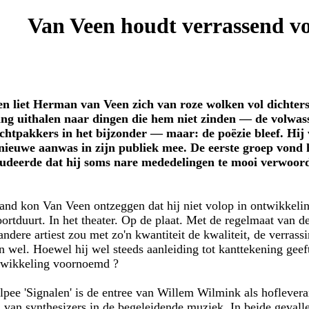
Van Veen houdt verrassend vo
en liet Herman van Veen zich van roze wolken vol dichter
ging uithalen naar dingen die hem niet zinden — de volwas
htpakkers in het bijzonder — maar: de poëzie bleef. Hij
 nieuwe aanwas in zijn publiek mee. De eerste groep vond 
udeerde dat hij soms nare mededelingen te mooi verwoor
nd kon Van Veen ontzeggen dat hij niet volop in ontwikkelin
ortduurt. In het theater. Op de plaat. Met de regelmaat van d
andere artiest zou met zo'n kwantiteit de kwaliteit, de verrass
wel. Hoewel hij wel steeds aanleiding tot kanttekening geeft
ntwikkeling voornoemd ?
pee 'Signalen' is de entree van Willem Wilmink als hoflevera
d van synthesizers in de begeleidende muziek. In beide geval