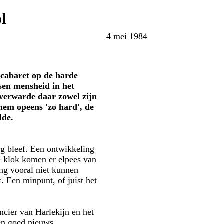
l
4 mei 1984
scabaret op de harde
sen mensheid in het
 verwarde daar zowel zijn
hem opeens 'zo hard', de
dde.
g bleef. Een ontwikkeling
e klok komen er elpees van
ing vooral niet kunnen
. Een minpunt, of juist het
ncier van Harlekijn en het
len goed nieuws.