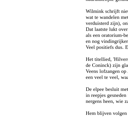
Wilmink schrijft nie
wat te wandelen met
verduisterd zijn), o
Dat laatste lukt over
als een oratorium-b
en nog vindingrijke
Veel positiefs dus. 
Het titellied, 'Hilv
de Coninck) zijn gl
Veens lofzangen op A
een veel te veel, wa
De elpee besluit met
in reepjes gesneden 
nergens heen, wie z
Hem blijven volgen d