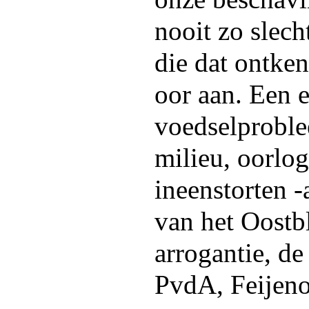
nooit zo slech
die dat ontken
oor aan. Een 
voedselproble
milieu, oorlog
ineenstorten -a
van het Oostbl
arrogantie, d
PvdA, Feijen