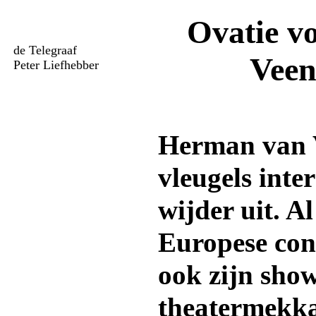
Ovatie v
de Telegraaf
Veen
Peter Liefhebber
Herman van V
vleugels inte
wijder uit. A
Europese cont
ook zijn show
theatermekk