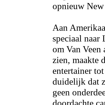
opnieuw New 
Aan Amerikaan
speciaal naa
om Van Veen a
zien, maakte 
entertainer to
duidelijk dat 
geen onderdee
doordachte ca