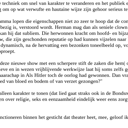
 techniek om snel van karakter te veranderen en het publiek e
g om op wat verwufte en hautaine wijze zijn gehoor serieus t
amma lopen die eigenschappen niet zo zeer te hoop dat de cons
ezig is, verstoord wordt. Herman mag dan als seniele clown
 kan hij dat subliem. Die herwonnen kracht om hoofd- en bijz
ow, die zijn geschonden reputatie op had kunnen vijzelen naar
 dynamisch, na de hervatting een bezonken toneelbeeld op, vo
oproept.
 deze nieuwe show met een scherpere stift de zaken die hem| 
eve en in wezen vrijblijvende werkwijze laat hij soms zelfs g
aarachap in Als Hitler toch de oorlog had gewonnen. Dan vraa
 lied van bloed en bodem of van verzet gezongen?"
alleen karakter te tonen (dat lied gaat straks ook in de Bonds
n over religie, seks en eenzaamheid eindelijk weer eens zorgv
unctioneren binnen het gesticht dat theater heet, mee, geloof ik