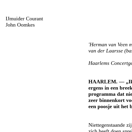
IJmuider Courant
John Oomkes
'Herman van Veen m
van der Laarsse (b
Haarlems Concertge
HAARLEM. — „Ik las
ergens in een bree
programma dat niet 
zeer binnenkort vo
een poosje uit het 
Niettegenstaande zij
zich heeft doen spre