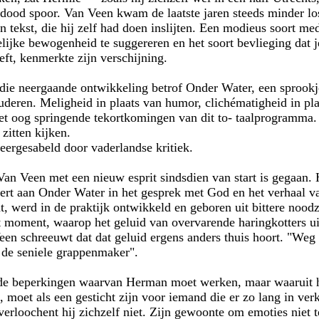
dood spoor. Van Veen kwam de laatste jaren steeds minder los
 tekst, die hij zelf had doen inslijten. Een modieus soort me
ijke bewogenheid te suggereren en het soort bevlieging dat j
eft, kenmerkte zijn verschijning.
 die neergaande ontwikkeling betrof Onder Water, een sprookj
deren. Meligheid in plaats van humor, clichématigheid in pla
et oog springende tekortkomingen van dit to- taalprogramma. 
zitten kijken.
ergesabeld door vaderlandse kritiek.
Van Veen met een nieuw esprit sindsdien van start is gegaan
eert aan Onder Water in het gesprek met God en het verhaal va
at, werd in de praktijk ontwikkeld en geboren uit bittere noodz
et moment, waarop het geluid van overvarende haringkotters 
een schreeuwt dat dat geluid ergens anders thuis hoort. "Weg
, de seniele grappenmaker".
 de beperkingen waarvan Herman moet werken, maar waaruit hi
, moet als een gesticht zijn voor iemand die er zo lang in verk
loochent hij zichzelf niet. Zijn gewoonte om emoties niet te