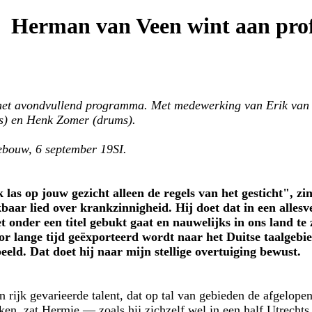
Herman van Veen wint aan prof
et avondvullend programma. Met medewerking van Erik van d
as) en Henk Zomer (drums).
bouw, 6 september 19SI.
 op jouw gezicht alleen de regels van het gesticht", z
kbaar lied over krankzinnigheid. Hij doet dat in een alles
onder een titel gebukt gaat en nauwelijks in ons land te z
or lange tijd geëxporteerd wordt naar het Duitse taalgebi
beeld. Dat doet hij naar mijn stellige overtuiging bewust.
n rijk gevarieerde talent, dat op tal van gebieden de afgelopen
ken, zat Hermie — zoals hij zichzelf wel in een half Utrechts, 