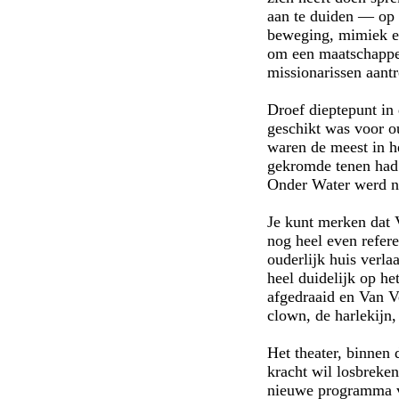
aan te duiden — op 
beweging, mimiek en
om een maatschappel
missionarissen aantr
Droef dieptepunt in
geschikt was voor ou
waren de meest in h
gekromde tenen had 
Onder Water werd ne
Je kunt merken dat 
nog heel even refer
ouderlijk huis verla
heel duidelijk op h
afgedraaid en Van V
clown, de harlekijn
Het theater, binnen
kracht wil losbreken
nieuwe programma ver