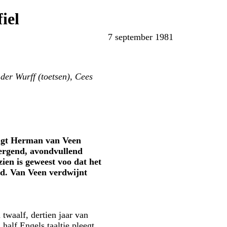
iel
7 september 1981
er Wurff (toetsen), Cees
ingt Herman van Veen
vergend, avondvullend
ien is geweest voo dat het
ed. Van Veen verdwijnt
 twaalf, dertien jaar van
half Engels taaltje pleegt