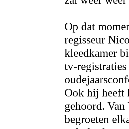
zal weer weer
Op dat moment
regisseur Nic
kleedkamer bi
tv-registratie
oudejaarsconf
Ook hij heeft 
gehoord. Van
begroeten elk