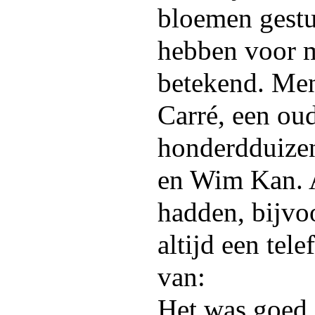
bloemen gest
hebben voor mi
betekend. Me
Carré, een ou
honderdduizen
en Wim Kan. A
hadden, bijvoo
altijd een tele
van:
Het was goed,