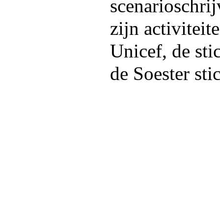
scenarioschri
zijn activitei
Unicef, de st
de Soester sti