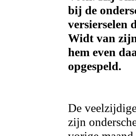
bij de onder
versierselen 
Widt van zij
hem even da
opgespeld.
De veelzijdig
zijn ondersch