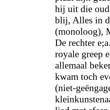
hij uit die o
blij, Alles in
(monoloog), M
De rechter e;a
royale greep e
allemaal beken
kwam toch eve
(niet-geëngag
kleinkunstenaa