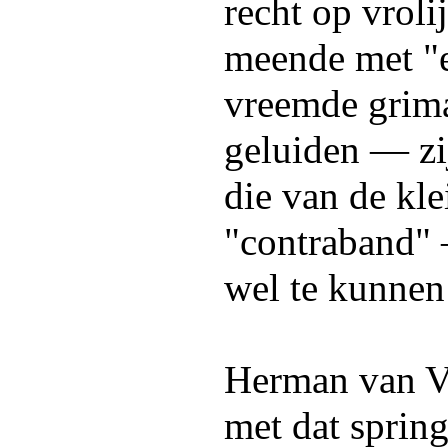
recht op vroli
meende met "e
vreemde grima
geluiden — zi
die van de kle
"contraband" 
wel te kunnen
Herman van Ve
met dat sprin