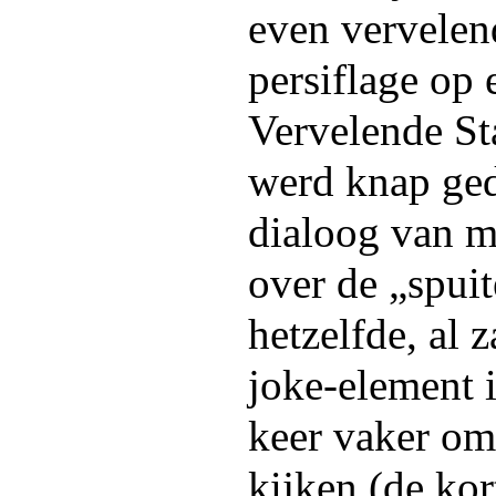
even vervelen
persiflage op 
Vervelende St
werd knap ged
dialoog van m
over de „spui
hetzelfde, al z
joke-element i
keer vaker o
kijken (de ko