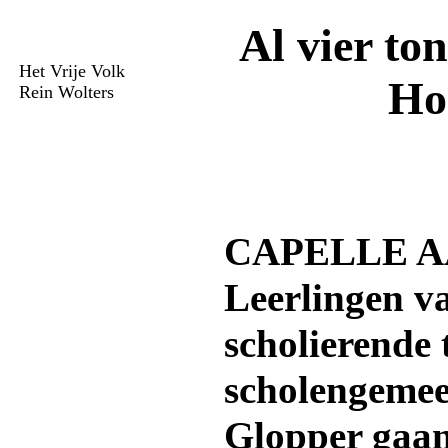
Al vier to
Het Vrije Volk
Ho
Rein Wolters
CAPELLE A
Leerlingen v
scholierende 
scholengemee
Glopper gaan