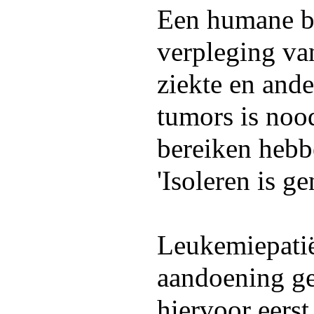
Een humane b
verpleging va
ziekte en and
tumors is nood
bereiken hebb
'Isoleren is g
Leukemiepati
aandoening g
hiervoor eerst