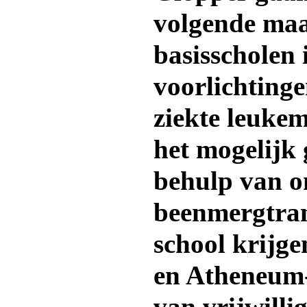
volgende ma
basisscholen
voorlichtinge
ziekte leuke
het mogelijk
behulp van o
beenmergtran
school krijg
en Atheneum-