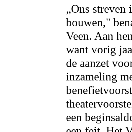
„Ons streven is
bouwen," ben
Veen. Aan hem 
want vorig jaa
de aanzet voo
inzameling me
benefietvoorst
theatervoorst
een beginsald
een feit. Het 