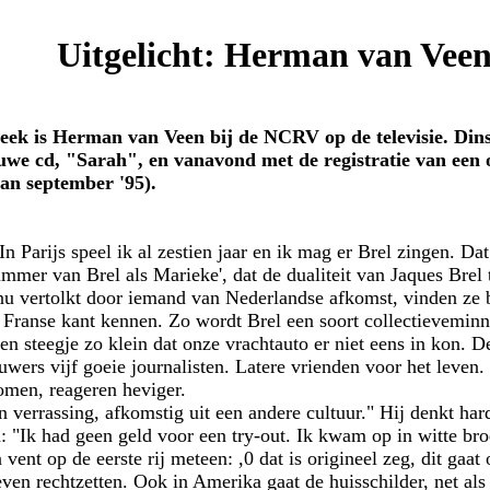
Uitgelicht: Herman van Vee
eek is Herman van Veen bij de NCRV op de televisie. Dins
euwe cd, "Sarah", en vanavond met de registratie van een 
an september '95).
 Parijs speel ik al zestien jaar en ik mag er Brel zingen. Da
mmer van Brel als Marieke', dat de dualiteit van Jaques Brel
, nu vertolkt door iemand van Nederlandse afkomst, vinden ze 
 Franse kant kennen. Zo wordt Brel een soort collectieveminn
en steegje zo klein dat onze vrachtauto er niet eens in kon. D
wers vijf goeie journalisten. Latere vrienden voor het leven.
men, reageren heviger.
n verrassing, afkomstig uit een andere cultuur." Hij denkt har
 "Ik had geen geld voor een try-out. Ik kwam op in witte broe
vent op de eerste rij meteen: ,0 dat is origineel zeg, dit gaat 
ven rechtzetten. Ook in Amerika gaat de huisschilder, net als b