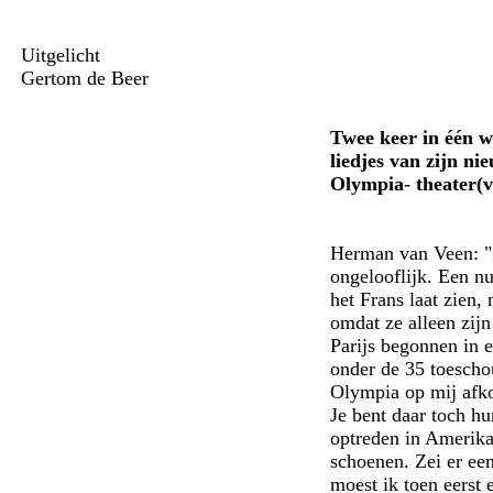
Uitgelicht
Gertom de Beer
Twee keer in één w
liedjes van zijn ni
Olympia- theater(v
Herman van Veen: "In
ongelooflijk. Een nu
het Frans laat zien
omdat ze alleen zijn
Parijs begonnen in e
onder de 35 toeschou
Olympia op mij afko
Je bent daar toch hu
optreden in Amerika:
schoenen. Zei er een 
moest ik toen eerst e