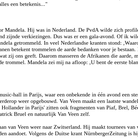
lles een betekenis..."
or Mandela. Hij was in Nederland. De PvdA wilde zich profi
nd zijnde verkiezingen. Dus was er een gala-avond. Of ik wil
ndela getrommeld. In veel Nederlandse kranten stond: ,Waar
anen betekent trommelen de aarde bedanken voor je bestaan. 
at zij ons geeft. Daarom masseren de Afrikanen die aarde, m
e trommel. Mandela zei mij na afloop: ,U bent de eerste bla
music-hall in Parijs, waar een onbekende in één avond een st
verderop weer opgebouwd. Van Veen maakt een laatste wandel
Hollander in Parijs' zitten ook fragmenten van Piaf, Brel, Bé
atrick Bruel en natuurlijk Van Veen zelf.
an van Veen weer naar Zwitserland. Hij maakt tournees van vi
nden aandoet. Volgens de Duitse krant NürnbergerZeitung is h