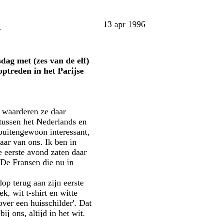
n
13 apr 1996
dag met (zes van de elf)
optreden in het Parijse
t waarderen ze daar
 tussen het Nederlands en
buitengewoon interessant,
aar van ons. Ik ben in
e eerste avond zaten daar
 De Fransen die nu in
dop terug aan zijn eerste
k, wit t-shirt en witte
over een huisschilder'. Dat
ij ons, altijd in het wit.