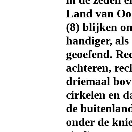
in de zeden 
Land van Ooi
(8) blijken 
handiger, als
geoefend. Re
achteren, re
driemaal bov
cirkelen en d
de buitenland
onder de kni