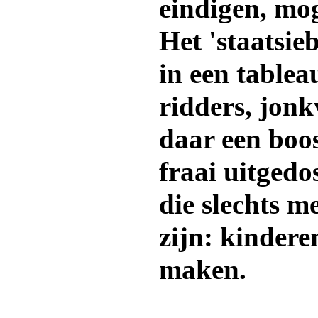
eindigen, mog
Het 'staatsie
in een tablea
ridders, jonk
daar een boo
fraai uitgedo
die slechts m
zijn: kindere
maken.