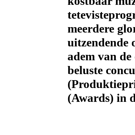
kostbaar muz
tetevistepro
meerdere glo
uitzendende 
adem van de 
beluste conc
(Produktiepri
(Awards) in d