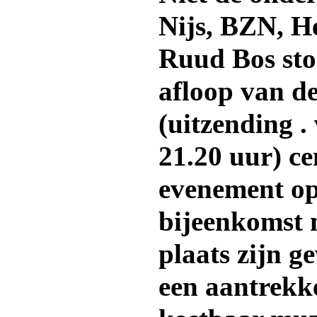
Nijs, BZN, H
Ruud Bos sto
afloop van d
(uitzending .
21.20 uur) ce
evenement op
bijeenkomst m
plaats zijn g
een aantrekke