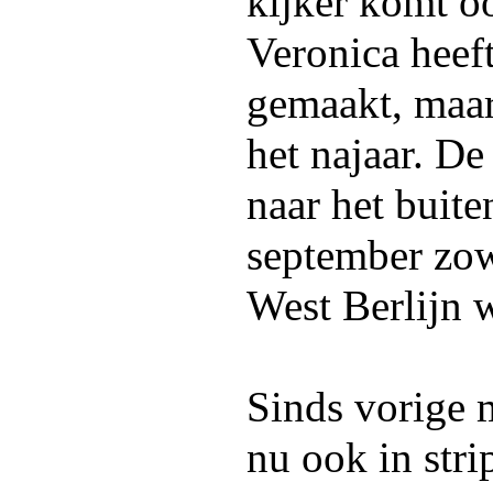
kijker komt o
Veronica heef
gemaakt, maar
het najaar. De
naar het buite
september zowe
West Berlijn 
Sinds vorige 
nu ook in stri