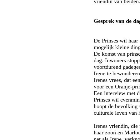
vriendin van beiden
Gesprek van de da
De Prinses wil haar 
mogelijk kleine din
De komst van prinse
dag. Inwoners stopp
voortdurend gadeges
Irene te bewonderen 
Irenes vrees, dat ee
voor een Oranje-prin
Een interview met d
Prinses wil evenmin
hoopt de bevolking v
culturele leven van h
Irenes vriendin, di
haar zoon en Marlous
net als Irene, verkn