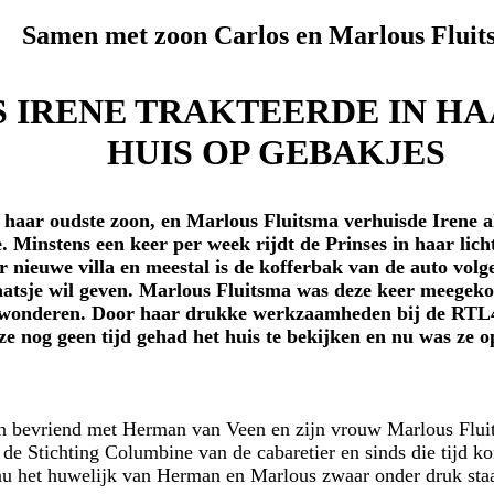
Samen met zoon Carlos en Marlous Fluit
S IRENE TRAKTEERDE IN H
HUIS OP GEBAKJES
haar oudste zoon, en Marlous Fluitsma verhuisde Irene al
. Minstens een keer per week rijdt de Prinses in haar li
r nieuwe villa en meestal is de kofferbak van de auto volg
laatsje wil geven. Marlous Fluitsma was deze keer meegek
wonderen. Door haar drukke werkzaamheden bij de RTL4-
 ze nog geen tijd gehad het huis te bekijken en nu was ze 
ren bevriend met Herman van Veen en zijn vrouw Marlous Fluit
 de Stichting Columbine van de cabaretier en sinds die tijd k
nu het huwelijk van Herman en Marlous zwaar onder druk staat