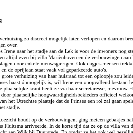
.
g
verhuizing zo discreet mogelijk laten verlopen en daarom bren
gen over.
s Irene naar het stadje aan de Lek is voor de inwoners nog st
en altijd even bij villa Mariènhoven en de verbouwingen aan
lagen door enkele nieuwsgierigen. Ook dagjes-mensen trekken
en de oprijlaan staat vaak vol geparkeerde auto's.
n grote verhuizing van haar huisraad tot een oploopje zou leide
ses haast ónmogelijk is, wil Irene een onopvallend bestaan le
e plaatselijke krant heeft ze via haar secretaresse, mevrouw
 door plaatselijke hoogwaardigheidsbekleders officieel wel
an het Utrechtse plaatsje dat de Prinses een rol zal gaan spele
et stadje.
e toezicht houdt op de verbouwingen, ging meteen gebakjes hal
 Fluitsma arriveerde. In de korte tijd dat ze op de villa van d
ocht aan Wijk bij Duurstede. En omdat ze het ook wel gezellig