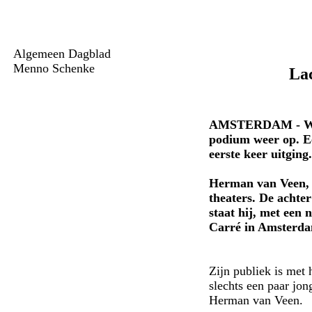
Algemeen Dagblad
Menno Schenke
La
AMSTERDAM - We ho
podium weer op. Ee
eerste keer uitging
Herman van Veen, k
theaters. De achte
staat hij, met een
Carré in Amsterd
Zijn publiek is met 
slechts een paar jo
Herman van Veen.