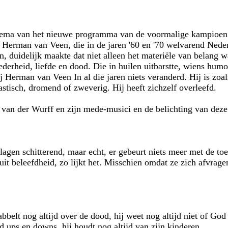
hema van het nieuwe programma van de voormalige kampioen 
 Herman van Veen, die in de jaren '60 en '70 welvarend Neder
, duidelijk maakte dat niet alleen het materiële van belang 
tederheid, liefde en dood. Die in huilen uitbarstte, wiens hum
j Herman van Veen In al die jaren niets veranderd. Hij is zoals 
astisch, dromend of zweverig. Hij heeft zichzelf overleefd.
van der Wurff en zijn mede-musici en de belichting van deze
vlagen schitterend, maar echt, er gebeurt niets meer met de 
uit beleefdheid, zo lijkt het. Misschien omdat ze zich afvrag
elt nog altijd over de dood, hij weet nog altijd niet of God b
d ups en downs, hij houdt nog altijd van zijn kinderen.