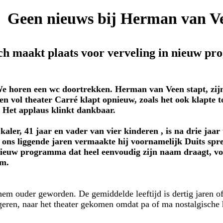
Geen nieuws bij Herman van V
ch maakt plaats voor verveling in nieuw p
ren een wc doortrekken. Herman van Veen stapt, zijn 
n vol theater Carré klapt opnieuw, zoals het ook klapte to
. Het applaus klinkt dankbaar.
aler, 41 jaar en vader van vier kinderen , is na drie jaar
r ons liggende jaren vermaakte hij voornamelijk Duits sp
 nieuw programma dat heel eenvoudig zijn naam draagt, vo
am.
hem ouder geworden. De gemiddelde leeftijd is dertig jaren of
ngeren, naar het theater gekomen omdat pa of ma nostalgische