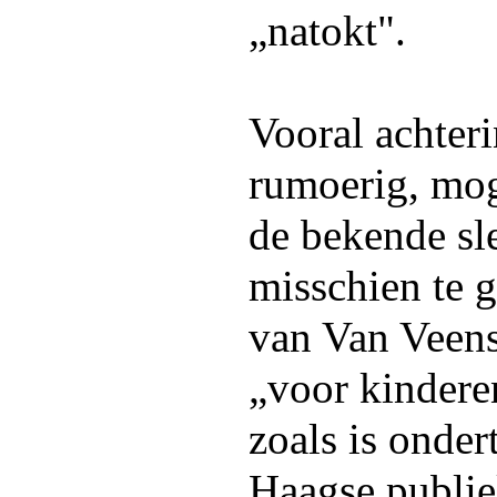
„natokt".
Vooral achteri
rumoerig, mog
de bekende sl
misschien te 
van Van Veens
„voor kinderen
zoals is onder
Haagse publie