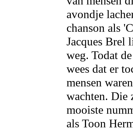
van mensen di
avondje lach
chanson als 'C
Jacques Brel l
weg. Todat de
wees dat er t
mensen waren 
wachten. Die 
mooiste numm
als Toon Herm