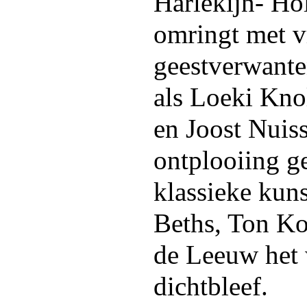
Harlekijn- Hol
omringt met v
geestverwanten
als Loeki Knol
en Joost Nuiss
ontplooiing 
klassieke kuns
Beths, Ton K
de Leeuw het w
dichtbleef.