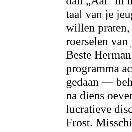
dan „Aal" in h
taal van je je
willen praten,
roerselen van 
Beste Herman, 
programma ach
gedaan — beh
na diens oeve
lucratieve dis
Frost. Misschi