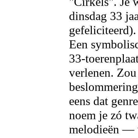
"Cirkels". Je
dinsdag 33 ja
gefeliciteerd).
Een symbolisc
33-toerenplaa
verlenen. Zou 
beslommeringe
eens dat genre
noem je zó tw
melodieën — v