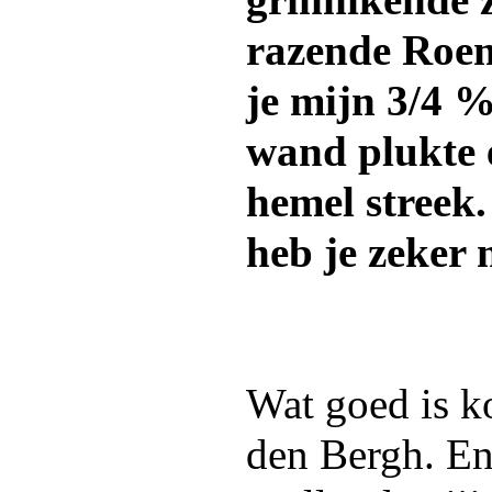
grinnikende 
razende Roem
je mijn 3/4 %
wand plukte 
hemel streek.
heb je zeker n
Wat goed is ko
den Bergh. E