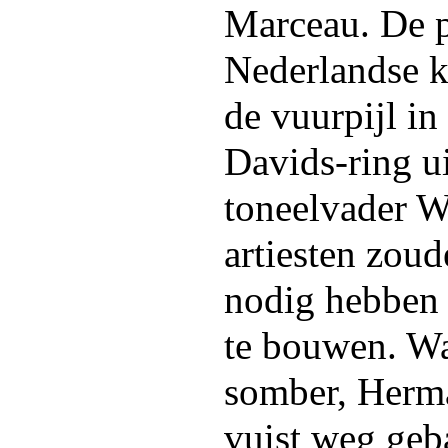
Marceau. De p
Nederlandse kr
de vuurpijl i
Davids-ring u
toneelvader 
artiesten zou
nodig hebben o
te bouwen. Wa
somber, Herma
vuist weg geb