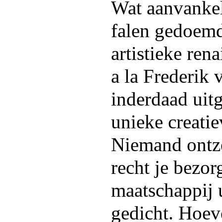
Wat aanvankel
falen gedoemd
artistieke ren
a la Frederik 
inderdaad uit
unieke creati
Niemand ontze
recht je bezo
maatschappij u
gedicht. Hoeve