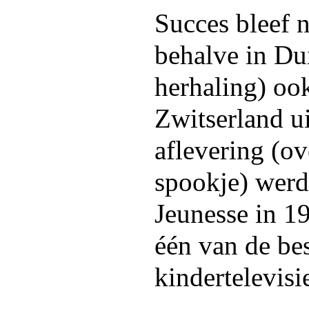
Succes bleef n
behalve in Dui
herhaling) ook
Zwitserland u
aflevering (ov
spookje) werd 
Jeunesse in 1
één van de be
kindertelevis