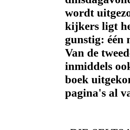
wordt uitgez
kijkers ligt h
gunstig: één 
Van de tweede
inmiddels ook
boek uitgeko
pagina's al v