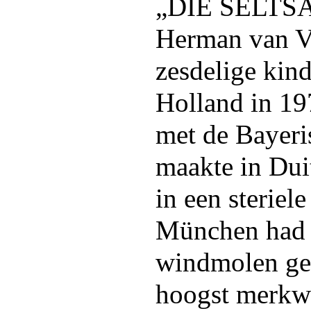
„DIE SELTSA
Herman van Ve
zesdelige kind
Holland in 1
met de Bayer
maakte in Dui
in een sterie
München had 
windmolen ge
hoogst merkwa