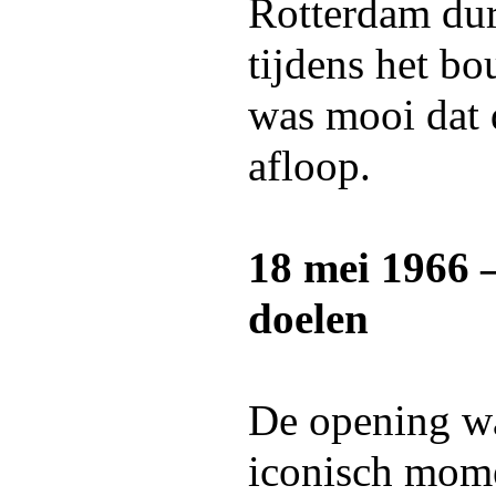
Rotterdam du
tijdens het bo
was mooi dat d
afloop.
18 mei 1966 
doelen
De opening wa
iconisch mome