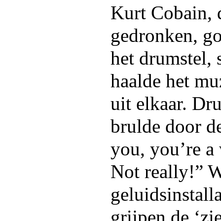
Kurt Cobain, d
gedronken, goo
het drumstel,
haalde het mu
uit elkaar. D
brulde door d
you, you’re a
Not really!” 
geluidsinstalla
grijpen de ‘zi