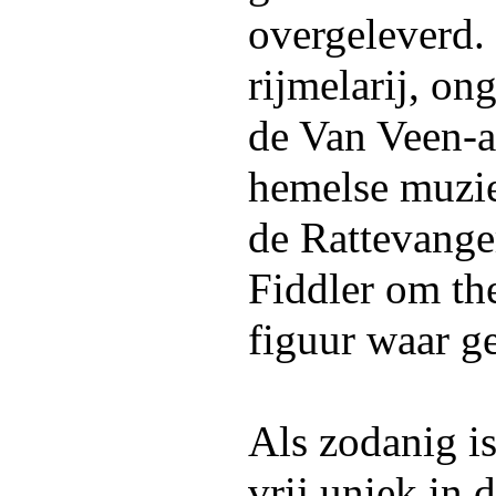
overgeleverd. 
rijmelarij, on
de Van Veen-a
hemelse muziek
de Rattevange
Fiddler om th
figuur waar g
Als zodanig i
vrij uniek in 