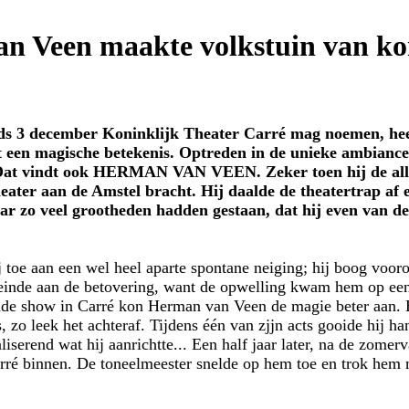
n Veen maakte volkstuin van ko
nds 3 december Koninklijk Theater Carré mag noemen, heef
t een magische betekenis. Optreden in de unieke ambiance 
 Dat vindt ook HERMAN VAN VEEN. Zeker toen hij de aller
eater aan de Amstel bracht. Hij daalde de theatertrap af
r zo veel grootheden hadden gestaan, dat hij even van de
j toe aan een wel heel aparte spontane neiging; hij boog vooro
einde aan de betovering, want de opwelling kwam hem op een sp
ende show in Carré kon Herman van Veen de magie beter aan. 
s, zo leek het achteraf. Tijdens één van zjjn acts gooide hij 
aliserend wat hij aanrichtte... Een half jaar later, na de zomerv
ré binnen. De toneelmeester snelde op hem toe en trok hem 