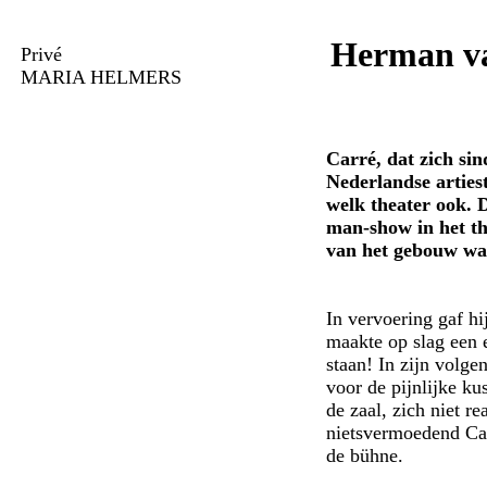
Herman va
Privé
MARIA HELMERS
Carré, dat zich si
Nederlandse arties
welk theater ook.
man-show in het th
van het gebouw waa
In vervoering gaf hi
maakte op slag een 
staan! In zijn volg
voor de pijnlijke ku
de zaal, zich niet re
nietsvermoedend Car
de bühne.