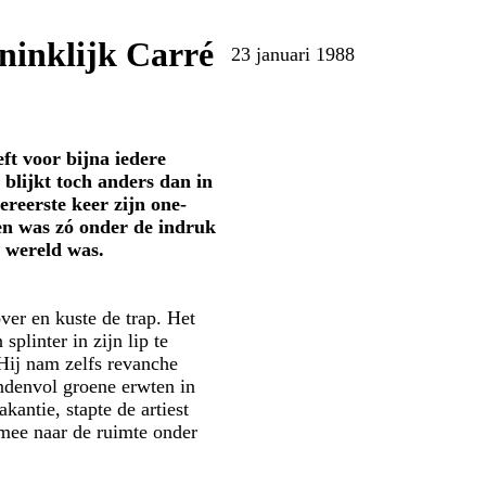
ninklijk Carré
23 januari 1988
t voor bijna iedere
blijkt toch anders dan in
eerste keer zijn one-
 en was zó onder de indruk
 wereld was.
ver en kuste de trap. Het
linter in zijn lip te
Hij nam zelfs revanche
handenvol groene erwten in
akantie, stapte de artiest
mee naar de ruimte onder