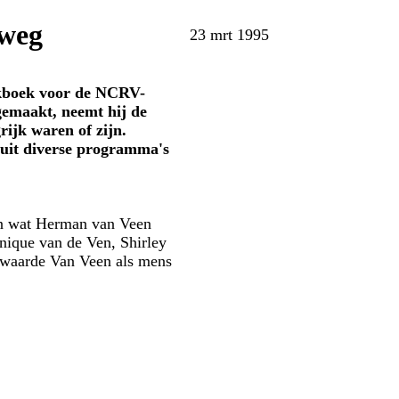
rweg
23 mrt 1995
akboek voor de NCRV-
 gemaakt, neemt hij de
rijk waren of zijn.
s uit diverse programma's
gen wat Herman van Veen
onique van de Ven, Shirley
e waarde Van Veen als mens