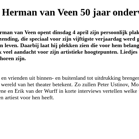
Herman van Veen 50 jaar onde
n van Veen opent dinsdag 4 april zijn persoonlijk pl
itzending, die speciaal voor zijn vijftigste verjaardag werd
n leven. Daarbij laat hij plekken zien die voor hem belang
k veel aandacht voor zijn artistieke hoogtepunten. Liedje
 horen zijn.
s en vrienden uit binnen- en buitenland tot uitdrukking bren
 wereld van het theater betekent. Zo zullen Peter Ustinov, M
ene en Erik van der Wurff in korte interviews vertellen welk
 artiest voor hen heeft.