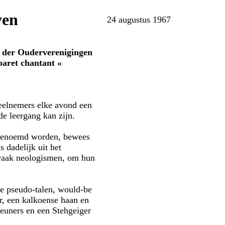
ven
24 augustus 1967
ie der Ouderverenigingen
aret chantant «
eelnemers elke avond een
e leergang kan zijn.
g genoemd worden, bewees
 dadelijk uit het
 vaak neologismen, om hun
se pseudo-talen, would-be
r, een kalkoense haan en
geuners en een Stehgeiger