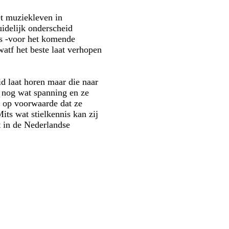
et muziekleven in
idelijk onderscheid
s -voor het komende
atf het beste laat verhopen
id laat horen maar die naar
 nog wat spanning en ze
t, op voorwaarde dat ze
its wat stielkennis kan zij
t in de Nederlandse