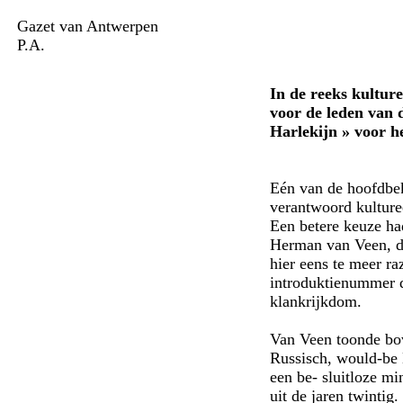
Gazet van Antwerpen
P.A.
In de reeks kultur
voor de leden van
Harlekijn » voor he
Eén van de hoofdbek
verantwoord kulture
Een betere keuze ha
Herman van Veen, di
hier eens te meer ra
introduktienummer d
klankrijkdom.
Van Veen toonde bov
Russisch, would-be 
een be- sluitloze mi
uit de jaren twintig.