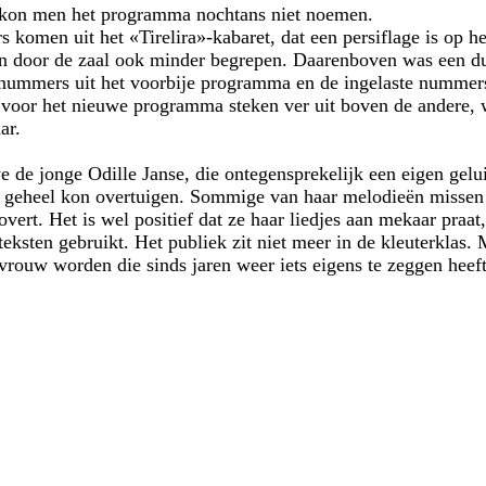
kon men het programma nochtans niet noemen.
 komen uit het «Tirelira»-kabaret, dat een persiflage is op h
 door de zaal ook minder begrepen. Daarenboven was een du
 nummers uit het voorbije programma en de ingelaste nummer
n voor het nieuwe programma steken ver uit boven de andere, w
ar.
 de jonge Odille Janse, die ontegensprekelijk een eigen gelu
t geheel kon overtuigen. Sommige van haar melodieën missen
trovert. Het is wel positief dat ze haar liedjes aan mekaar praa
eksten gebruikt. Het publiek zit niet meer in de kleuterklas. M
 vrouw worden die sinds jaren weer iets eigens te zeggen heef