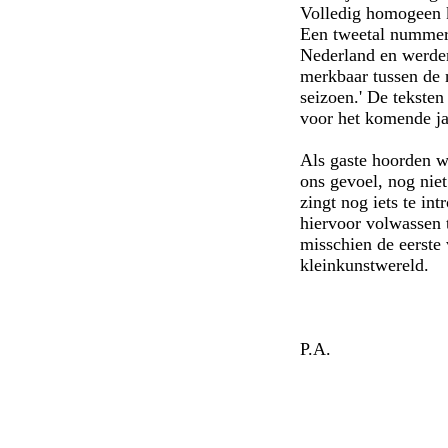
Volledig homogeen 
Een tweetal nummers
Nederland en werden
merkbaar tussen de
seizoen.' De tekste
voor het komende ja
Als gaste hoorden we
ons gevoel, nog nie
zingt nog iets te in
hiervoor volwassen t
misschien de eerste
kleinkunstwereld.
P.A.