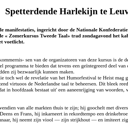
Spetterdende Harlekijn te Leu
ele manifestaties, ingericht door de Nationale Konfederat
 de « Zomerkursus Tweede Taal» trad zondagavond het kab
t voetlicht.
ommernis- sen van de organizatoren van deze kursus is de d
el programma te bieden dat tevens een geïntegreerd deel van d
dden zij bezwaarlijk kunnen maken.
e toch wel de revelatie van het Humorfestival te Heist ma
zend virtuoos de Nederlandse taal te beheersen. Dit bleek reeds
at in hoofdzaak bestaat uit' een aaneenrijging van woorden,
endien van alle markten thuis te zijn; hij goochelt met diver
Deens en Frans, hij inkarneert in rekordtempo een drinkebroe
nnaar, hij neemt zijn viool — zijn strijkhout — en imiteert zi