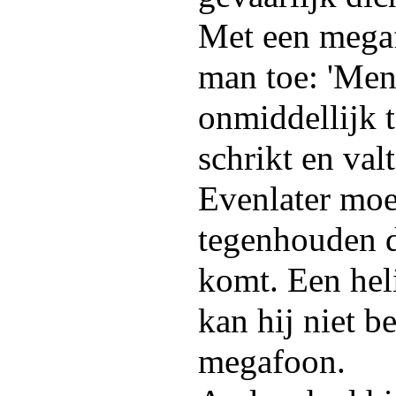
Met een megaf
man toe: 'Mene
onmiddellijk 
schrikt en val
Evenlater moet
tegenhouden d
komt. Een heli
kan hij niet b
megafoon.