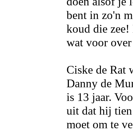
doen alsof je 
bent in zo'n 
koud die zee! 
wat voor over
Ciske de Rat 
Danny de Mun
is 13 jaar. Vo
uit dat hij tie
moet om te ve