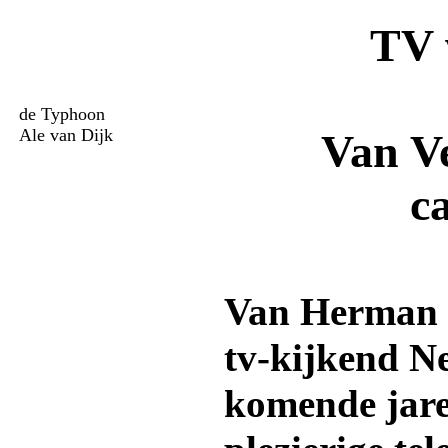
TV 
de Typhoon
Ale van Dijk
Van Ve
c
Van Herman 
tv-kijkend N
komende jare