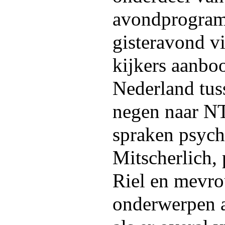
avondprogram
gisteravond v
kijkers aanboo
Nederland tuss
negen naar NTS
spraken psych
Mitscherlich, 
Riel en mevro
onderwerpen a