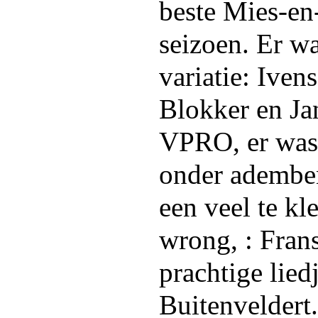
beste Mies-en
seizoen. Er wa
variatie: Iven
Blokker en Ja
VPRO, er was 
onder adembe
een veel te kl
wrong, : Fran
prachtige lied
Buitenveldert.