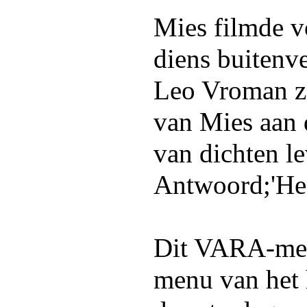
Mies filmde v
diens buitenv
Leo Vroman za
van Mies aan d
van dichten le
Antwoord;'Hee
Dit VARA-men
menu van het 