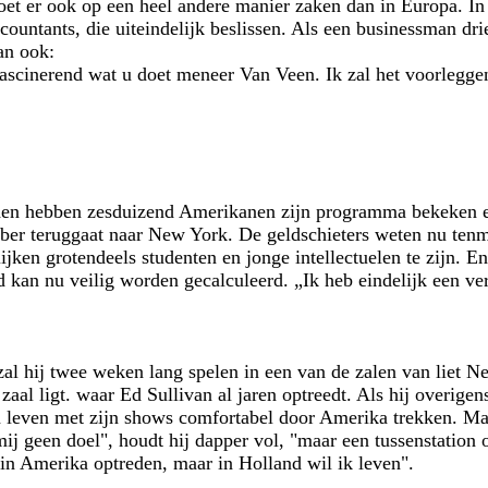
 doet er ook op een heel andere manier zaken dan in Europa. I
ountants, die uiteindelijk beslissen. Als een businessman drie
dan ook:
 fascinerend wat u doet meneer Van Veen. Ik zal het voorlegge
n hebben zesduizend Amerikanen zijn programma bekeken en 
ber teruggaat naar New York. De geldschieters weten nu tenm
lijken grotendeels studenten en jonge intellectuelen te zijn. E
 kan nu veilig worden gecalculeerd. „Ik heb eindelijk een ve
zal hij twee weken lang spelen in een van de zalen van liet N
zaal ligt. waar Ed Sullivan al jaren optreedt. Als hij overigen
n leven met zijn shows comfortabel door Amerika trekken. Maar
ij geen doel", houdt hij dapper vol, "maar een tussenstation
 in Amerika optreden, maar in Holland wil ik leven".