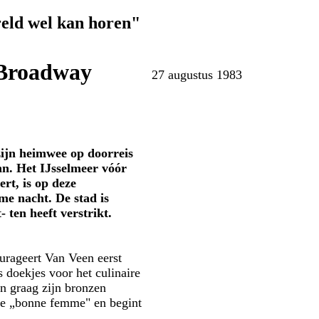
reld wel kan horen"
 Broadway
27 augustus 1983
jn heimwee op doorreis
n. Het IJsselmeer vóór
rt, is op deze
e nacht. De stad is
- ten heeft verstrikt.
ourageert Van Veen eerst
 doekjes voor het culinaire
n graag zijn bronzen
ade „bonne femme" en begint