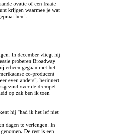
ande ovatie of een fraaie
 kunt krijgen waarmee je wat
gepraat ben".
ngen. In december vliegt hij
ccessie proberen Broadway
hij erheen gegaan met het
 Amerikaanse co-producent
eer even anders", herinnert
nsgezind over de drempel
heid op zak ben ik toen
nt hij "had ik het lef niet
en dagen te verlengen. In
 genomen. De rest is een