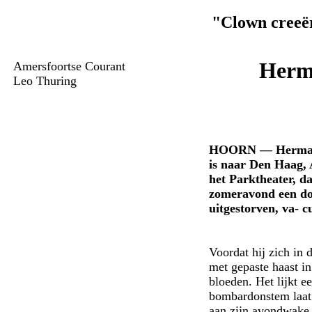
"Clown creeër
Herm
Amersfoortse Courant
Leo Thuring
HOORN — Herman va
is naar Den Haag,
het Parktheater, d
zomeravond een do
uitgestorven, va- c
Voordat hij zich in 
met gepaste haast in
bloeden. Het lijkt 
bombardonstem laat 
aan zijn avondwake