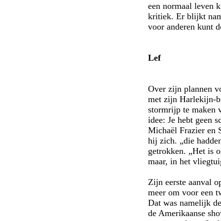
een normaal leven k
kritiek. Er blijkt n
voor anderen kunt do
Lef
Over zijn plannen vo
met zijn Harlekijn-
stormrijp te maken v
idee: Je hebt geen s
Michaël Frazier en S
hij zich. „die hadd
getrokken. „Het is o
maar, in het vliegtui
Zijn eerste aanval o
meer om voor een tw
Dat was namelijk de
de Amerikaanse show