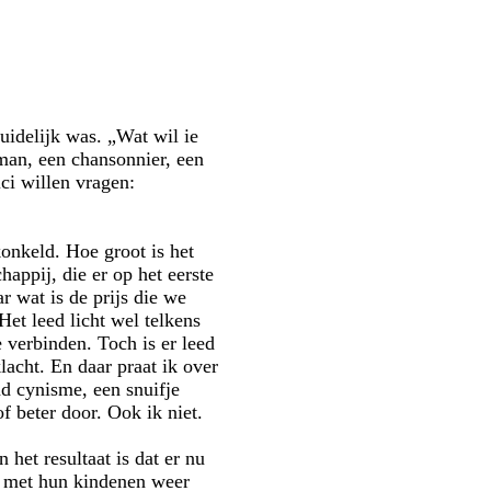
idelijk was. „Wat wil ie
man, een chansonnier, een
ici willen vragen:
onkeld. Hoe groot is het
appij, die er op het eerste
r wat is de prijs die we
et leed licht wel telkens
 verbinden. Toch is er leed
acht. En daar praat ik over
nd cynisme, een snuifje
 beter door. Ook ik niet.
het resultaat is dat er nu
ie met hun kindenen weer