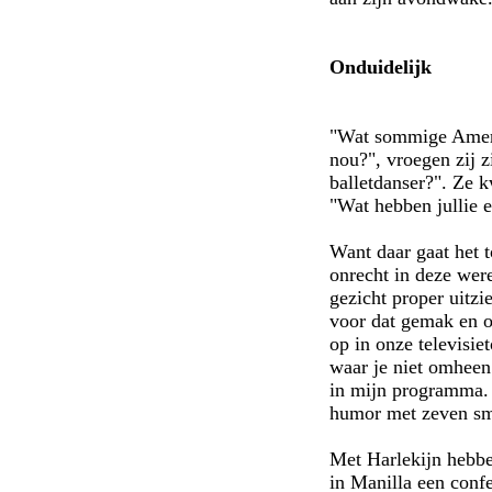
Onduidelijk
"Wat sommige Amerik
nou?", vroegen zij 
balletdanser?". Ze k
"Wat hebben jullie e
Want daar gaat het 
onrecht in deze were
gezicht proper uitzi
voor dat gemak en o
op in onze televisie
waar je niet omheen
in mijn programma. I
humor met zeven sma
Met Harlekijn hebben
in Manilla een conf