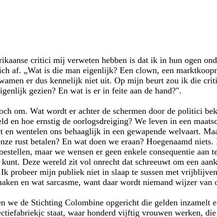
aanse critici mij verweten hebben is dat ik in hun ogen ondu
zich af. „Wat is die man eigenlijk? Een clown, een marktkoop
wamen er dus kennelijk niet uit. Op mijn beurt zou ik die crit
igenlijk gezien? En wat is er in feite aan de hand?".
toch om. Wat wordt er achter de schermen door de politici bek
ld en hoe ernstig de oorlogsdreiging? We leven in een maatsch
et en wentelen ons behaaglijk in een gewapende welvaart. Maa
nze rust betalen? En wat doen we eraan? Hoegenaamd niets. H
toestellen, maar we wensen er geen enkele consequentie aan te
 kunt. Deze wereld zit vol onrecht dat schreeuwt om een aankl
k probeer mijn publiek niet in slaap te sussen met vrijblijve
ken en wat sarcasme, want daar wordt niemand wijzer van of
 we de Stichting Colombine opgericht die gelden inzamelt en 
ectiefabriekjc staat, waar honderd vijftig vrouwen werken, d