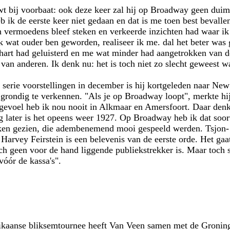
 bij voorbaat: ook deze keer zal hij op Broadway geen duim
b ik de eerste keer niet gedaan en dat is me toen best bevallen
n vermoedens bleef steken en verkeerde inzichten had waar ik
 wat ouder ben geworden, realiseer ik me. dal het beter was ge
hart had geluisterd en me wat minder had aangetrokken van d
van anderen. Ik denk nu: het is toch niet zo slecht geweest w
 serie voorstellingen in december is hij kortgeleden naar Ne
 grondig te verkennen. "Als je op Broadway loopt", merkte hij
t gevoel heb ik nou nooit in Alkmaar en Amersfoort. Daar den
g later is het opeens weer 1927. Op Broadway heb ik dat soort,
ken gezien, die adembenemend mooi gespeeld werden. Tsjon- 
 Harvey Feirstein is een belevenis van de eerste orde. Het ga
ch geen voor de hand liggende publiekstrekker is. Maar toch 
óór de kassa's".
ikaanse bliksemtournee heeft Van Veen samen met de Groning