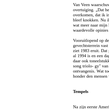
Van Veen waarschuwt
overtuiging. „Dat he
overkomen, dat ik i
bleef knokken. Nu ik
wat meer naar mijn 
waardevolle opinies 
Vooruitlopend op de
gevechtsterrein vast
ziet 1983 eruit. Da
al 1994 is en een da
daar ook toneelstuk
song triolo- gy" van
ontvangenis. Wat to
honder den mensen v
Tempels
Na zijn eerste Amer