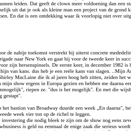
unnen leiden. Dat geeft de clown meer voldoening dan een sta
amelijk uit dat je ook als kleine man een project van de grond
en. En dat is een ontdekking waar ik voorlopig niet over uit
or de nabije toekomst verstrekt hij uiterst concrete mededeli
brigade naar New York en gaat hij voor de tweede keer in su
oor zijn hersenspinsels. De eerste keer, in december 1982 is 
chijn van kans. dus heb je een reële kans van slagen. ..Mijn
hirley MacLaine die ik al jaren hoog heb zitten, zeiden het w
en mijn show ergens in Europa gezien en hebben me daarna ee
nmogelijk", riepen ze. "dus is het mogelijk". En met die wijs
g gestapt".
p het bastion van Broadway duurde een week „En daarna", beke
eede week vier ton op de richel te leggen.
 investering die nodig bleek te zijn om de show nog eens zev
business is geld nu eenmaal de enige zaak die serieus wordt