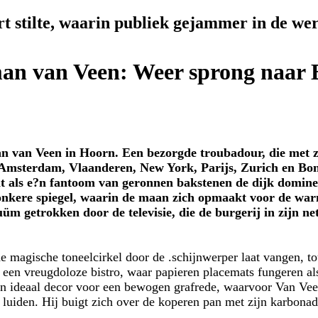
t stilte, waarin publiek gejammer in de we
an van Veen: Weer sprong naar
n Veen in Hoorn. Een bezorgde troubadour, die met zi
 Amsterdam, Vlaanderen, New York, Parijs, Zurich en Bon
at als e?n fantoom van geronnen bakstenen de dijk dominee
nkere spiegel, waarin de maan zich opmaakt voor de warm
uüm getrokken door de televisie, die de burgerij in zijn net
de magische toneelcirkel door de .schijnwerper laat vangen, t
 een vreugdoloze bistro, waar papieren placemats fungeren als
een ideaal decor voor een bewogen grafrede, waarvoor Van Vee
luiden. Hij buigt zich over de koperen pan met zijn karbon
.