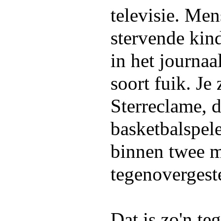
televisie. Me
stervende kin
in het journaa
soort fuik. Je
Sterreclame, 
basketbalspel
binnen twee m
tegenovergeste
Dat is zo'n teg