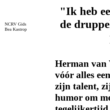
"Ik heb ee
de druppel
NCRV Gids
Bea Kastrop
Herman van V
vóór alles ee
zijn talent, zi
humor om me
tegelijkertij