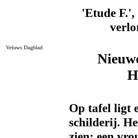
'Etude F.',
verlo
Veluws Dagblad
Nieuwe
H
Op tafel ligt
schilderij. H
zien: een vr