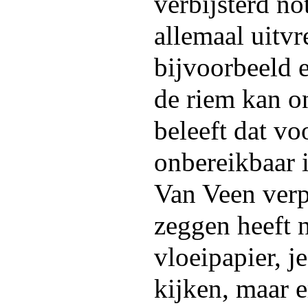
verbijsterd n
allemaal uitvr
bijvoorbeeld 
de riem kan o
beleeft dat vo
onbereikbaar 
Van Veen verpa
zeggen heeft n
vloeipapier, j
kijken, maar er