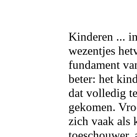
Kinderen ... in
wezentjes het
fundament va
beter: het ki
dat volledig t
gekomen. Vroe
zich vaak als 
toeschouwer, 