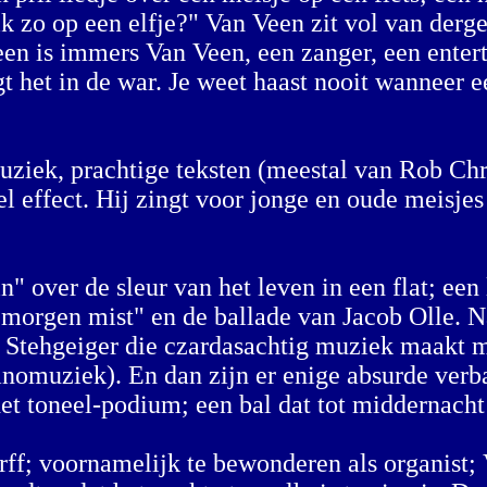
ik zo op een elfje?" Van Veen zit vol van derge
 Veen is immers Van Veen, een zanger, een ente
gt het in de war. Je weet haast nooit wanneer 
muziek, prachtige teksten (meestal van Rob Ch
kel effect. Hij zingt voor jonge en oude meisj
over de sleur van het leven in een flat; een li
morgen mist" en de ballade van Jacob Olle. Naa
e Stehgeiger die czardasachtig muziek maakt me
anomuziek). En dan zijn er enige absurde verba
het toneel-podium; een bal dat tot middernacht
ff; voornamelijk te bewonderen als organist;