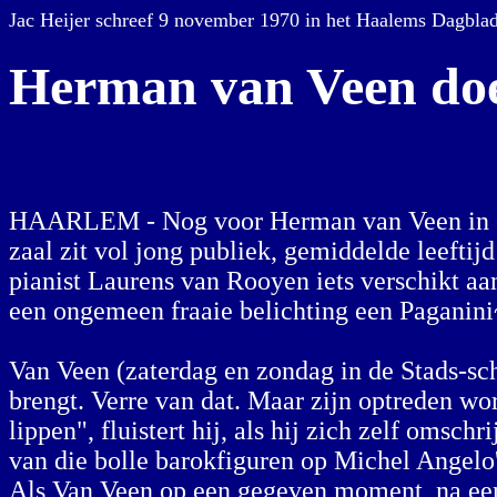
Jac Heijer schreef 9 november 1970 in het Haalems Dagbla
Herman van Veen doet
HAARLEM - Nog voor Herman van Veen in een r
zaal zit vol jong publiek, gemiddelde leeftij
pianist Laurens van Rooyen iets verschikt aan
een ongemeen fraaie belichting een Paganini
Van Veen (zaterdag en zondag in de Stads-sch
brengt. Verre van dat. Maar zijn optreden w
lippen", fluistert hij, als hij zich zelf omsch
van die bolle barokfiguren op Michel Angelo
Als Van Veen op een gegeven moment, na een p