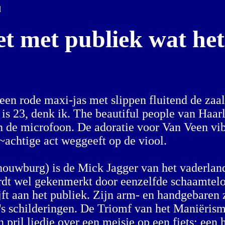
d
 met publiek wat het
ode maxi-jas met slippen fluitend de zaal i
d is 23, denk ik. The beautiful people van Haa
 de microfoon. De adoratie voor Van Veen vibree
~achtige act weggeeft op de viool.
ouwburg) is de Mick Jagger van het vaderlands
ordt wel gekenmerkt door eenzelfde schaamtelo
rijft aan het publiek. Zijn arm- en handgebaren 
's schilderingen. De Triomf van het Maniërism
ril liedje over een meisje op een fiets; een 