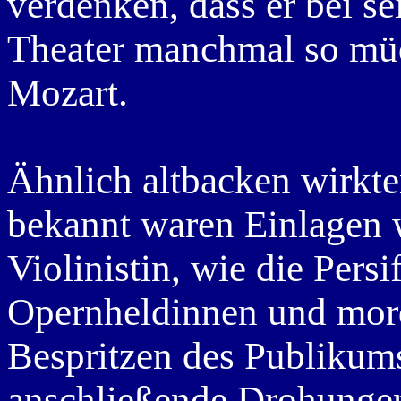
verdenken, dass er bei s
Theater manchmal so müd
Mozart.
Ähnlich altbacken wirkten
bekannt waren Einlagen w
Violinistin, wie die Persi
Opernheldinnen und mor
Bespritzen des Publikums
anschließende Drohunge