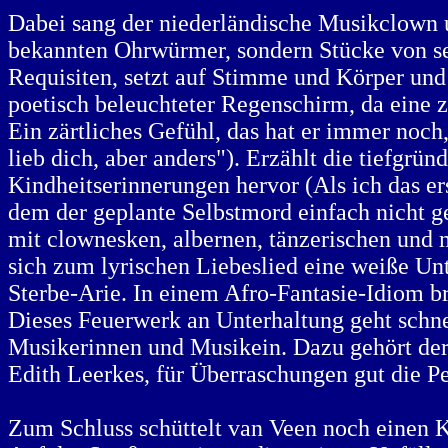
Dabei sang der niederländische Musikclown u
bekannten Ohrwürmer, sondern Stücke von sei
Requisiten, setzt auf Stimme und Körper und 
poetisch beleuchteter Regenschirm, da eine 
Ein zärtliches Gefühl, das hat er immer noch,
lieb dich, aber anders"). Erzählt die tiefg
Kindheitserinnerungen hervor (Als ich das e
dem der geplante Selbstmord einfach nicht ge
mit clownesken, albernen, tänzerischen und 
sich zum lyrischen Liebeslied eine weiße Un
Sterbe-Arie. In einem Afro-Fantasie-Idiom b
Dieses Feuerwerk an Unterhaltung geht schne
Musikerinnen und Musikein. Dazu gehört der Pi
Edith Leerkes, für Überraschungen gut die P
Zum Schluss schüttelt van Veen noch einen