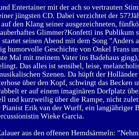
nd Entertainer mit der ach so vertrauten Stim
ner jüngsten CD. Dabei verzichtet der 57?Jä
auf den Klang seiner ausgezeichneten, fünfkö
zauberhaftes Glimmer?Konfetti ins Publikum s
 startet seinen Abend mit dem Song "Anders and
ründig humorvolle Geschichte von Onkel Frans 
rste Mal mit meinem Vater ins Badehaus ging
lingt. Das alles ist sensibel, leise, melancho
musikalischen Szenen. Da hüpft der Holländer 
terhose über den Kopf, schwingt das Becken u
rabbelt er auf einem imaginären Dorfplatz übe
ll und kurzweilig über die Rampe, nicht zulet
anist Erik van der Wurff, ein langjähriger Be
ercussionistin Wieke Garcia.
 Kalauer aus den offenen Hemdsärmeln: "Neh