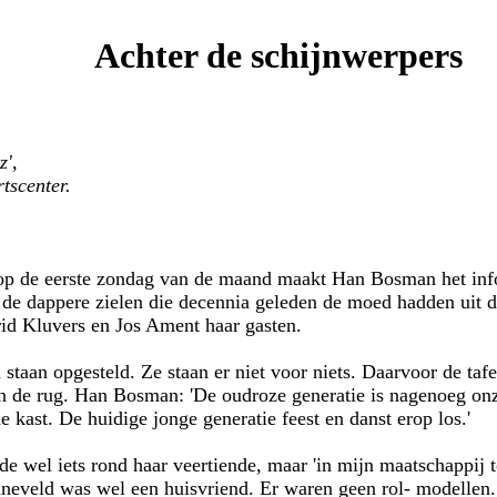
Achter de schijnwerpers
z',
tscenter.
 op de eerste zondag van de maand maakt Han Bosman het i
 de dappere zielen die decennia geleden de moed hadden uit d
id Kluvers en Jos Ament haar gasten.
n staan opgesteld. Ze staan er niet voor niets. Daarvoor de taf
in de rug. Han Bosman: 'De oudroze generatie is nagenoeg onz
e kast. De huidige jonge generatie feest en danst erop los.'
de wel iets rond haar veertiende, maar 'in mijn maatschappij
veld was wel een huisvriend. Er waren geen rol- modellen. 