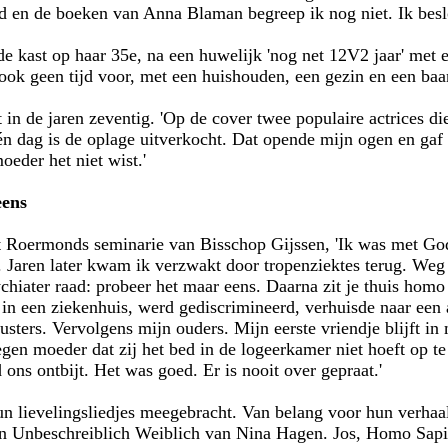
d en de boeken van Anna Blaman begreep ik nog niet. Ik beslo
de kast op haar 35e, na een huwelijk 'nog net 12V2 jaar' met 
 ook geen tijd voor, met een huishouden, een gezin en een baa
t in de jaren zeventig. 'Op de cover twee populaire actrices
én dag is de oplage uitverkocht. Dat opende mijn ogen en gaf
oeder het niet wist.'
eens
t Roermonds seminarie van Bisschop Gijssen, 'Ik was met God
. Jaren later kwam ik verzwakt door tropenziektes terug. Weg
chiater raad: probeer het maar eens. Daarna zit je thuis homo 
e in een ziekenhuis, werd gediscrimineerd, verhuisde naar een 
usters. Vervolgens mijn ouders. Mijn eerste vriendje blijft in 
tegen moeder dat zij het bed in de logeerkamer niet hoeft op 
ons ontbijt. Het was goed. Er is nooit over gepraat.'
n lievelingsliedjes meegebracht. Van belang voor hun verhaal
n Unbeschreiblich Weiblich van Nina Hagen. Jos, Homo Sapie