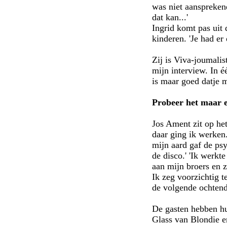
was niet aanspreken
dat kan...'
Ingrid komt pas uit 
kinderen. 'Je had er
Zij is Viva-joumalis
mijn interview. In é
is maar goed datje m
Probeer het maar 
Jos Ament zit op he
daar ging ik werken
mijn aard gaf de psy
de disco.' 'Ik werkt
aan mijn broers en z
Ik zeg voorzichtig 
de volgende ochtend 
De gasten hebben hu
Glass van Blondie e