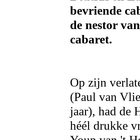
bevriende cab
de nestor va
cabaret.
Op zijn verlat
(Paul van Vli
jaar), had de 
héél drukke v