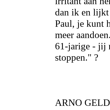
irritant aan he
dan ik en lijkt
Paul, je kunt h
meer aandoen.
61-jarige - j
stoppen." ?
ARNO GEL