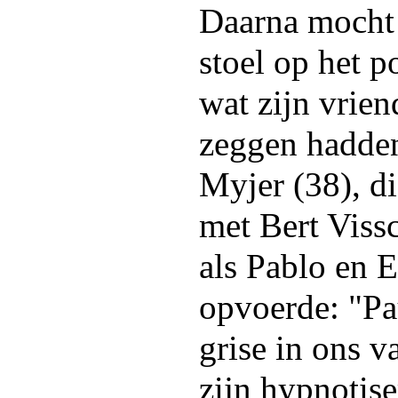
Daarna mocht 
stoel op het p
wat zijn vrien
zeggen hadde
Myjer (38), d
met Bert Vissc
als Pablo en E
opvoerde: "Pa
grise in ons v
zijn hypnotise