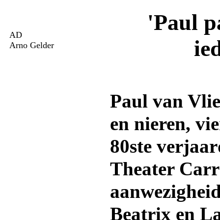
'Paul p
AD
ie
Arno Gelder
Paul van Vlie
en nieren, vi
80ste verjaa
Theater Carr
aanwezigheid
Beatrix en L