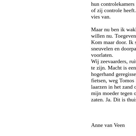
hun controlekamers 
of zij controle heef
vies van.
Maar nu ben ik wakk
willen nu. Toegeven
Kom maar door. Ik st
sneuvelen en doorpa
voorlaten.
Wij zeevaarders, ru
te zijn. Macht is ee
hogerhand geregisse
fietsen, weg Tomos R
laarzen in het zand o
mijn moeder tegen o
zaten. Ja. Dit is t
Anne van Veen