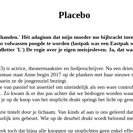
Placebo
n handen.' Hét adagium dat mijn moeder me bijbracht toen
as volwassen poogde te worden (lastpak was een Eastpak 
letter 'L') De regie over je eigen meisjesleven. Ja, dat wa
 is actrice, theatermaakster en liedjesschrijver. Na een drie
oman staat Anne begin 2017 op de planken met haar nieuwe th
aarin ze de jongensziel bezingt.
 van passief tot assertief om uiteindelijk als een ware contro
st. Zo kwam ik er dus pas achter dat we bedrogen worden waar
s je op de knop van het stoplicht drukt springt het licht op groe
ie tintelt door je lichaam. Van kinds af aan is ons geleerd da
elijk iets gebeurt. Wie op de deurbel drukt wordt beloond met
ek toch dat bijna alle knoppen op stoplichten geen enkel eff