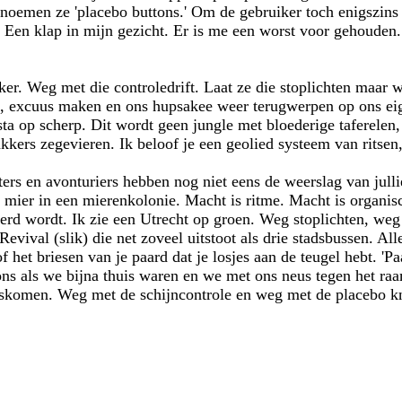
noemen ze 'placebo buttons.' Om de gebruiker toch enigszins h
t. Een klap in mijn gezicht. Er is me een worst voor gehouden. 
er. Weg met die controledrift. Laat ze die stoplichten maar w
, excuus maken en ons hupsakee weer terugwerpen op ons ei
a op scherp. Dit wordt geen jungle met bloederige taferelen,
kkers zegevieren. Ik beloof je een geolied systeem van ritsen
iters en avonturiers hebben nog niet eens de weerslag van jul
n mier in een mierenkolonie. Macht is ritme. Macht is organis
erd wordt. Ik zie een Utrecht op groen. Weg stoplichten, weg
evival (slik) die net zoveel uitstoot als drie stadsbussen. All
f het briesen van je paard dat je losjes aan de teugel hebt. 'Paa
ns als we bijna thuis waren en we met ons neus tegen het ra
huiskomen. Weg met de schijncontrole en weg met de placebo 