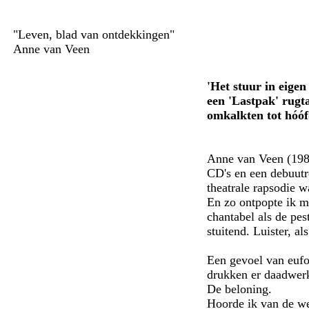
"Leven, blad van ontdekkingen"
Anne van Veen
'Het stuur in eige
een 'Lastpak' rugt
omkalkten tot hóófd
Anne van Veen (1983)
CD's en een debuutr
theatrale rapsodie w
En zo ontpopte ik me
chantabel als de pe
stuitend. Luister, al
Een gevoel van eufor
drukken er daadwerk
De beloning.
Hoorde ik van de we