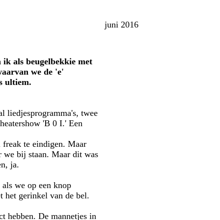
juni 2016
 ik als beugelbekkie met
waarvan we de 'e'
s ultiem.
tal liedjesprogramma's, twee
eatershow 'B 0 I.' Een
l freak te eindigen. Maar
 we bij staan. Maar dit was
n, ja.
t als we op een knop
 het gerinkel van de bel.
ect hebben. De mannetjes in