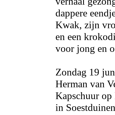
verhaal gezong
dappere eendje
Kwak, zijn vr
en een krokodi
voor jong en o
Zondag 19 juni
Herman van Ve
Kapschuur op 
in Soestduinen