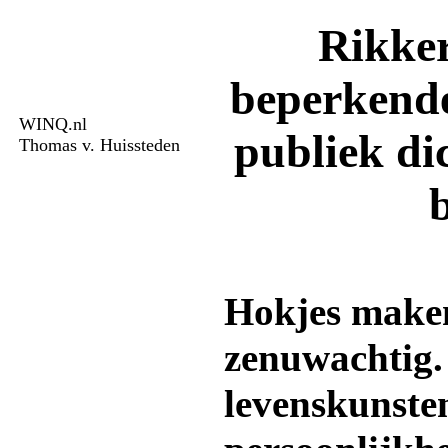
Rikker
beperkende
WINQ.nl
publiek dic
Thomas v. Huissteden
Hokjes make
zenuwachtig. 
levenskunsten