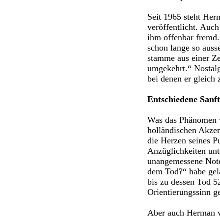
Seit 1965 steht Her
veröffentlicht. Auc
ihm offenbar fremd.
schon lange so ausse
stamme aus einer Zei
umgekehrt.“ Nostalgi
bei denen er gleich
Entschiedene Sanft
Was das Phänomen va
holländischen Akzen
die Herzen seines P
Anzüglichkeiten unt
unangemessene Note
dem Tod?“ habe gela
bis zu dessen Tod 52
Orientierungssinn ge
Aber auch Herman va