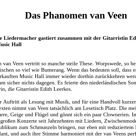
Das Phanomen van Veen
e Liedermacher gastiert zusammen mit der Gitarristin Edi
usic Hall
an Veen vertritt so manche steile These. Worpswede, so beh
ischen so viel wie Bumerang. Wenn das bedeuten soll, dass e
verkauften Music Hall immer wieder dorthin zurückkehren werd
 sicher nichts dagegen. Es feierte den niederländischen So
in, die Gitarristin Edith Leerkes.
 Auftritt als Lesung mit Musik, und für eine Handvoll kurze
exten nimmt van Veen tatsächlich am Lesetisch Platz. Die mei
itarre, Geige und Flügel und gönnt sich ein paar Clownerien. Im
 großen Konzerte seit Jahrzehnten mit Liedern, Zwischenmod
Publikum zum Schmunzeln bringen, nur eben mit reduziertem 
illant, und auch ihre Stimme harmoniert mit der van Veens perf