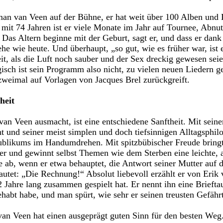
man van Veen auf der Bühne, er hat weit über 100 Alben und
h mit 74 Jahren ist er viele Monate im Jahr auf Tournee, Abn
 Das Altern beginne mit der Geburt, sagt er, und dass er dank
he wie heute. Und überhaupt, „so gut, wie es früher war, ist 
t, als die Luft noch sauber und der Sex dreckig gewesen seie
sch ist sein Programm also nicht, zu vielen neuen Liedern ge
 zweimal auf Vorlagen von Jacques Brel zurückgreift.
heit
n Veen ausmacht, ist eine entschiedene Sanftheit. Mit sei
t und seiner meist simplen und doch tiefsinnigen Alltagsphil
ublikums im Handumdrehen. Mit spitzbübischer Freude bringt
er und gewinnt selbst Themen wie dem Sterben eine leichte, 
 ab, wenn er etwa behauptet, die Antwort seiner Mutter auf
utet: „Die Rechnung!“ Absolut liebevoll erzählt er von Erik 
 Jahre lang zusammen gespielt hat. Er nennt ihn eine Brieftau
habt habe, und man spürt, wie sehr er seinen treusten Gefähr
n Veen hat einen ausgeprägt guten Sinn für den besten Weg. 