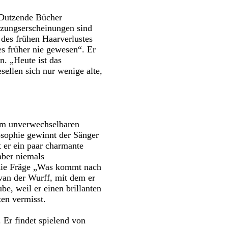
 Dutzende Bücher
utzungserscheinungen sind
 des frühen Haarverlustes
es früher nie gewesen“. Er
n. „Heute ist das
sellen sich nur wenige alte,
nem unverwechselbaren
osophie gewinnt der Sänger
 er ein paar charmante
aber niemals
 die Fräge „Was kommt nach
van der Wurff, mit dem er
be, weil er einen brillanten
ten vermisst.
Er findet spielend von