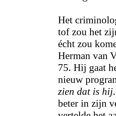
Het criminolo
tof zou het zi
écht zou kom
Herman van V
75. Hij gaat h
nieuw progr
zien dat is hij
beter in zijn v
vertelde het a