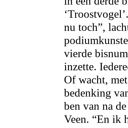
in een derde 
‘Troostvogel’.
nu toch”, lach
podiumkunsten
vierde bisnum
inzette. Ieder
Of wacht, met
bedenking van
ben van na de
Veen. “En ik 