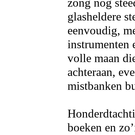
zong nog stee
glasheldere s
eenvoudig, me
instrumenten e
volle maan di
achteraan, eve
mistbanken bu
Honderdtachtig
boeken en zo’