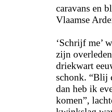
caravans en b
Vlaamse Arden
‘Schrijf me’ 
zijn overlede
driekwart eeu
schonk. “Blij 
dan heb ik ev
komen”, lacht
kwinkslag war