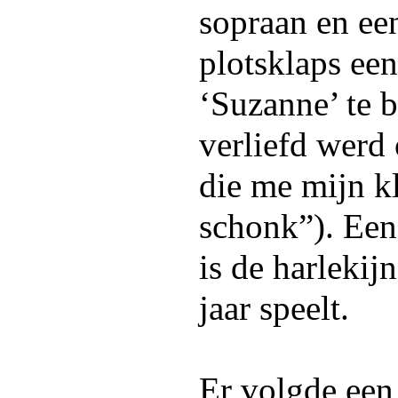
sopraan en ee
plotsklaps een
‘Suzanne’ te 
verliefd werd
die me mijn k
schonk”). Een 
is de harlekij
jaar speelt.
Er volgde een 