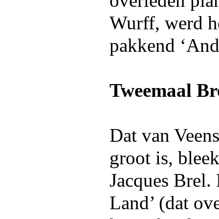
overleden pian
Wurff, werd h
pakkend ‘And
Tweemaal Br
Dat van Veens
groot is, blee
Jacques Brel.
Land’ (dat ove