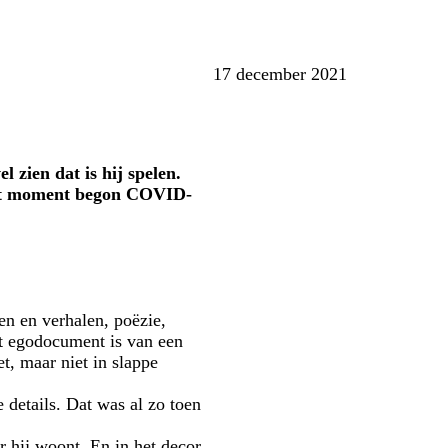
17 december 2021
zien dat is hij spelen.
 dat moment begon COVID-
en en verhalen, poëzie,
ant egodocument is van een
et, maar niet in slappe
 details. Dat was al zo toen
r hij woont. En in het decor