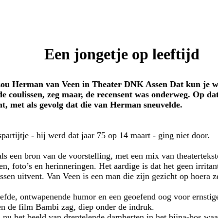
Een jongetje op leeftijd
ou Herman van Veen in Theater DNK Assen Dat kun je wel 
 de coulissen, zeg maar, de recensent was onderweg. Op
ht, met als gevolg dat die van Herman sneuvelde.
partijtje - hij werd dat jaar 75 op 14 maart - ging niet door.
als een bron van de voorstelling, met een mix van theatertekst
gen, foto’s en herinneringen. Het aardige is dat het geen irrit
cessen uitvent. Van Veen is een man die zijn gezicht op hoera z
liefde, ontwapenende humor en een geoefend oog voor ernstige
den de film Bambi zag, diep onder de indruk.
 nu het beeld van drentelende damherten in het bijna-bos waa