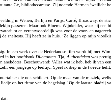
at tante Gé, bibliothecaresse. Zij noemde Herman ‘wellicht h
elding in Wenen, Berlijn en Parijs, Carré, Broadway, de stic
ekijn passeren. Maar ook Bloems Wijnkelder, waar hij een bij
ervatorium en verantwoordelijk was voor de voor- en nagerech
de sneltests. Hij heeft ze in huis. ‘Ze liggen op mijn vioolki
ssig. In een werk over de Nederlandse film wordt hij met Wi
rd in het hoofdstuk
Dilettanten
. Tja,
Authentieken
was prettig
n anekdotes. Beschouwend: ‘Alles wat ik heb, heb ik van een
elf, een jongetje op leeftijd. Speel ik diep in de tweede helft,
tertainer die ook schildert. Op de maat van de muziek, weli
n liedje op het ritme van de hagelslag.’ Op de laatste bladzij v
 dat.