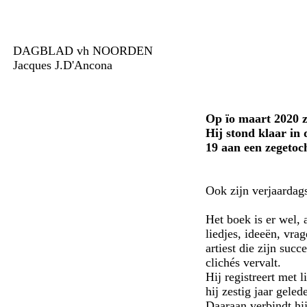
DAGBLAD vh NOORDEN
Jacques J.D'Ancona
Op ïo maart 2020 z
Hij stond klaar in
19 aan een zegetoc
Ook zijn verjaardags
Het boek is er wel, 
liedjes, ideeën, vra
artiest die zijn suc
clichés vervalt.
Hij registreert met 
hij zestig jaar gele
Daaraan verbindt hij