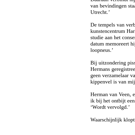
van bevindingen sta
Utrecht.’
De tempels van verbe
kunstencentrum Harl
studie aan het cons
datum memoreert hij 
loopneus.’
Bij uitzondering pi
Hermans geregistree
geen verzamelaar va
kippenvel is van mijz
Herman van Veen, en
ik bij het ontbijt ee
‘Wordt vervolgd.’
Waarschijnlijk klopt