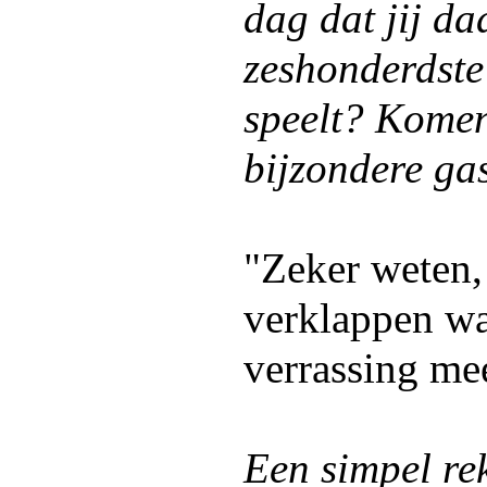
dag dat jij da
zeshonderdste
speelt? Komen
bijzondere ga
"Zeker weten, 
verklappen wa
verrassing mee
Een simpel re