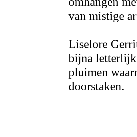
omhangen met 
van mistige art
Liselore Gerr
bijna letterli
pluimen waarm
doorstaken.