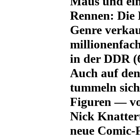
Maus und ei
Rennen: Die 
Genre verkau
millionenfac
in der DDR (6
Auch auf den
tummeln sich
Figuren — v
Nick Knattert
neue Comic-