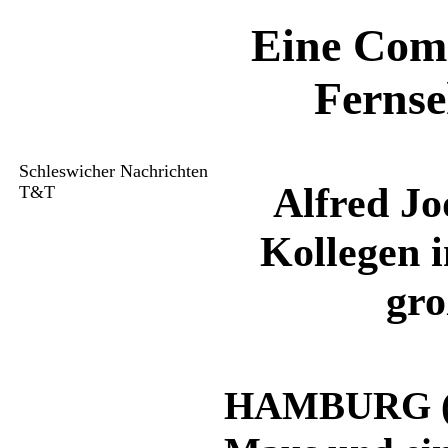
Eine Comi
Fernse
Schleswicher Nachrichten
Alfred J
T&T
Kollegen 
gro
HAMBURG (T