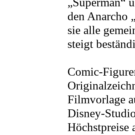
„Superman“ u
den Anarcho 
sie alle geme
steigt beständ
Comic-Figuren
Originalzeich
Filmvorlage a
Disney-Studios
Höchstpreise 