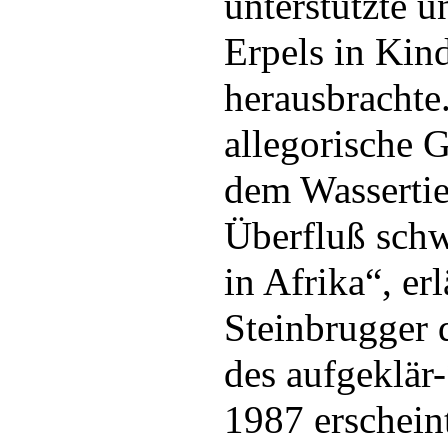
unterstützte u
Erpels in Kin
herausbrachte.
allegorische 
dem Wassertie
Überfluß sch
in Afrika“, er
Steinbrugger 
des aufgeklär-
1987 erschein