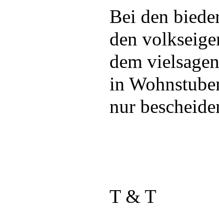
Bei den biede
den volkseige
dem vielsagen
in Wohnstube
nur bescheide
T & T