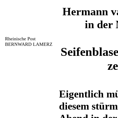
Hermann va
in der
Rheinische Post
BERNWARD LAMERZ
Seifenblas
z
Eigentlich m
diesem stürmi