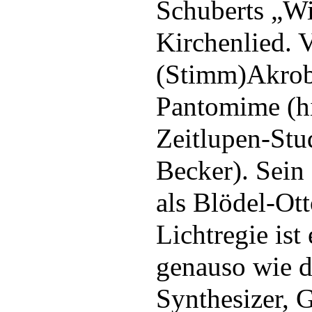
Schuberts „Wi
Kirchenlied. V
(Stimm)Akrob
Pantomime (hi
Zeitlupen-Stu
Becker). Sein 
als Blödel-Ot
Lichtregie ist 
genauso wie d
Synthesizer, G