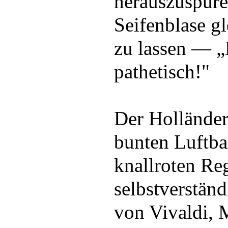
herauszuspüre
Seifenblase gl
zu lassen — „
pathetisch!"
Der Holländer
bunten Luftba
knallroten Re
selbstverstän
von Vivaldi, 