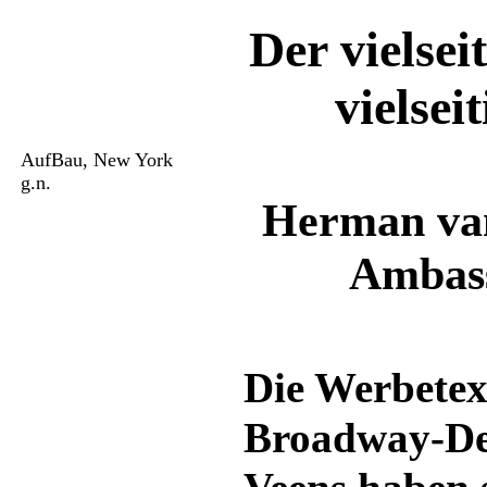
Der vielse
vielsei
AufBau, New York
g.n.
Herman van
Ambass
Die Werbetex
Broadway-De