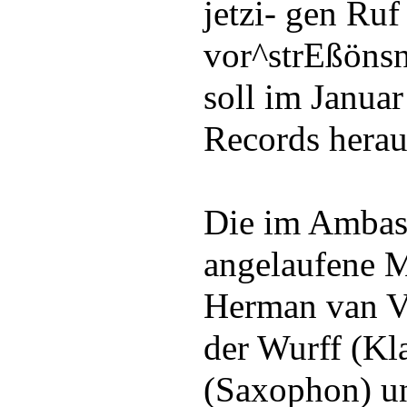
jetzi- gen Ruf
vor^strEßöns
soll im Janua
Records hera
Die im Ambas
angelaufene M
Herman van Ve
der Wurff (Kl
(Saxophon) u