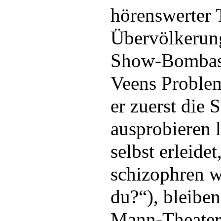
hörenswerter 
Übervölkerung
Show-Bombasti
Veens Proble
er zuerst die
ausprobieren l
selbst erleide
schizophren w
du?“), bleiben
Mann-Theater