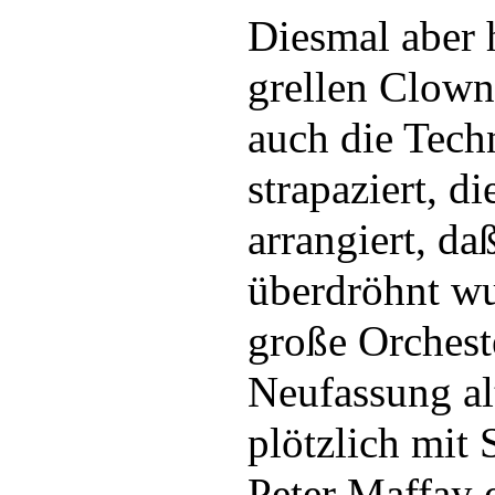
Diesmal aber h
grellen Clown
auch die Tech
strapaziert, d
arrangiert, da
überdröhnt wu
große Orches
Neufassung al
plötzlich mit
Peter Maffay 