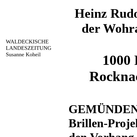
Heinz Rudo
der Wohra
WALDECKISCHE
LANDESZEITUNG
Susanne Koheil
1000 
Rocknac
GEMÜNDEN. 
Brillen-Proje