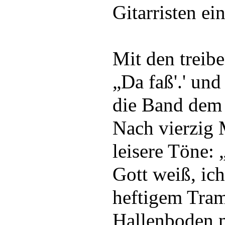
Gitarristen ei
Mit den trei
„Da faß'.' und
die Band dem 
Nach vierzig 
leisere Töne: 
Gott weiß, ich
heftigem Tram
Hallenboden m