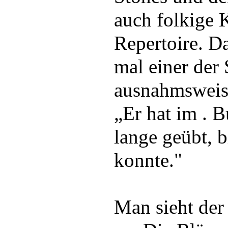
auch folkige 
Repertoire. Da
mal einer der
ausnahmsweise
„Er hat im . 
lange geübt, b
konnte."
Man sieht der