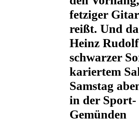
den Vorhang, 
fetziger Gita
reißt. Und da
Heinz Rudolf
schwarzer So
kariertem Sa
Samstag abe
in der Sport-
Gemünden